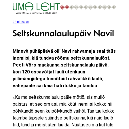
Liigu
sisu
juurde
Uudissõ
Seltskunnalaulupäiv Navil
Minevä pühäpäävä oll’ Navi rahvamaja saal täüs
inemiisi, kiä tundva rõõmu seltskunnalaulõst.
Peeti Võro maakunna seltskunnalaulu päivä,
kon 120 ossavõtjat lauli ütenkuun
pillimängjidega tunnõtuid rahvalikkõ laulõ,
vahepääle sai kaia tiatritükkü ja tandsu.
«Ku ma seltskunnalaulu pääle mõtlõ, sis mullõ
paistus, et seo om asi, miä köüt inemiisi kokko nii
põlvkundõ seen ku põlvkundõ vaihõl. Taa tuu kokko
täämbä täpsele säändse seltskunna, kiä naid laulõ
tiid, tund ja mõist üten laulda. Näütüses ma kül tulõ