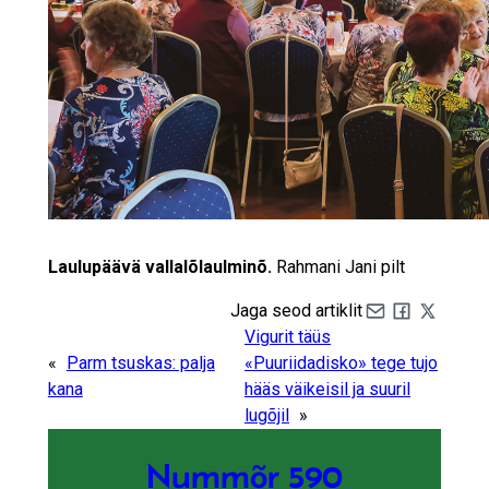
Laulupäävä vallalõlaulminõ.
Rahmani Jani pilt
Jaga seod artiklit
Share by e-mail
Share on Fa
Share on 
Vigurit täüs
«
Parm tsuskas: palja
«Puuriidadisko» tege tujo
kana
hääs väikeisil ja suuril
lugõjil
»
Nummõr 590