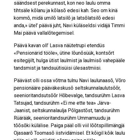
säändsest perekunnast, kon neo laulu omma
tihtsäle kõlanu ja kõlasõ edesi kah. Seo om kinä
kommõ, midä umilõ latsilõ ja latsõlatsilõ edesi
anda,» ütel’ päävä juht, Navi küläseldsi vidäjä Timmi
Mai päävä vallalõtegemisel.
Päävä kavan oll’ Lasva näütetrupi etendüs
«Pensionärid tööle», ütine lõunõsüük, kontsõrt
esitegijilt, hulga ütist laulmist ja laulmisõ vahepääle
tandsmist ja tandsuütisüisi ülesastmiisi.
Pääväst olli ossa võtma tulnu Navi laulunaasõ, Võro
pensionääre pääväkeskusõ seltskunnalaulutsõõr,
seenioritandsutsõõr Hõbevalge, tandsurühm Lasva
Tatsujad, tandsurühm «Ei me ette tea» Järva-
Jaanist, seltskunnalaulja Põlgastõst, tandsurühm
Rüärääk, seenioritandsurühm Ummamuudu ja
tõõsõki külälise. Paiga pääl olli viil lõõtspillimängjä
Ojasaarõ Toomasõ iistvidämisel. Et kõigil kõik laulu