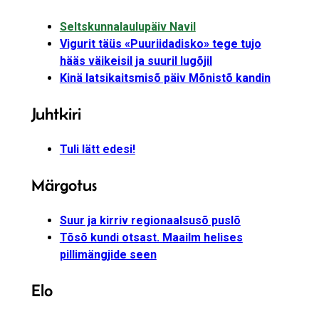
Seltskunnalaulupäiv Navil
Vigurit täüs «Puuriidadisko» tege tujo
hääs väikeisil ja suuril lugõjil
Kinä latsikaitsmisõ päiv Mõnistõ kandin
Juhtkiri
Tuli lätt edesi!
Märgotus
Suur ja kirriv regionaalsusõ puslõ
Tõsõ kundi otsast. Maailm helises
pillimängjide seen
Elo