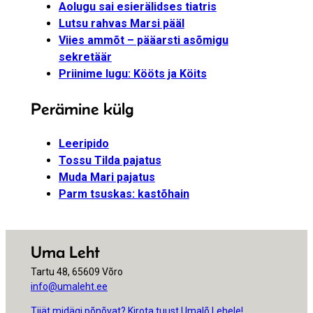
Aolugu sai esierälidses tiatris
Lutsu rahvas Marsi pääl
Viies ammõt – pääarsti asõmigu
sekretäär
Priinime lugu: Kööts ja Köits
Perämine külg
Leeripido
Tossu Tilda pajatus
Muda Mari pajatus
Parm tsuskas: kastõhain
Uma Leht
Tartu 48, 65609 Võro
info@umaleht.ee
Tiiät midägi põnõvat? Kirota tuust Umalõ Lehele!