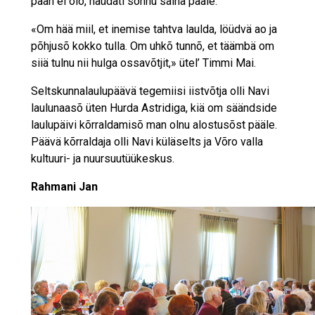
pään ei olõ, näüdäti sõnnu saina pääle.
«Om hää miil, et inemise tahtva laulda, löüdvä ao ja
põhjusõ kokko tulla. Om uhkõ tunnõ, et täämbä om
siiä tulnu nii hulga ossavõtjit,» ütel’ Timmi Mai.
Seltskunnalaulupäävä tegemiisi iistvõtja olli Navi
laulunaasõ üten Hurda Astridiga, kiä om säändside
laulupäivi kõrraldamisõ man olnu alostusõst pääle.
Päävä kõrraldaja olli Navi küläselts ja Võro valla
kultuuri- ja nuursuutüükeskus.
Rahmani Jan