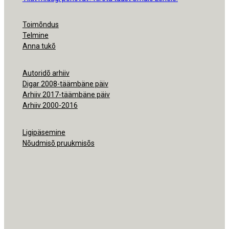
Toimõndus
Telmine
Anna tukõ
Autoridõ arhiiv
Digar 2008-täämbäne päiv
Arhiiv 2017-täämbäne päiv
Arhiiv 2000-2016
Ligipäsemine
Nõudmisõ pruukmisõs