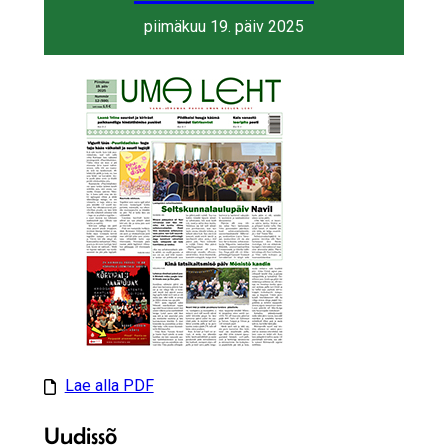
piimäkuu 19. päiv 2025
Lae alla PDF
Uudissõ