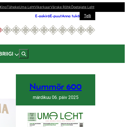
Kino
Täheke
Uma Leht
Vikerkaar
Värske Rõhk
Õpetajate Leht
E-aokirä
E-puut
Anna tukõ
Telli
BRIIGI
Nummõr 600
märdikuu 06. päiv 2025