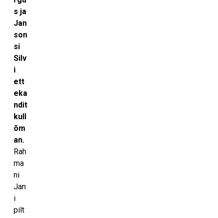
s ja
Jan
son
si
Silv
i
ett
eka
ndit
kull
õm
an.
Rah
ma
ni
Jan
i
pilt