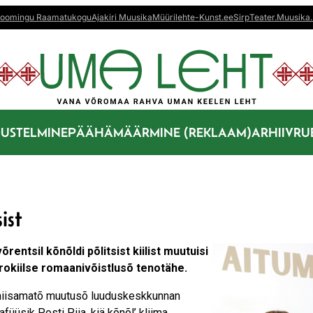
oomingu Raamatukogu
Ajakiri Muusika
Müürileht
e-Kunst.ee
Sirp
Teater.Muusika.
US
TELMINE
PÄÄHÄMÄÄRMINE (REKLAAM)
ARHIIV
RU
ist
rentsil kõnõldi põlitsist kiilist muutuisi
võrokiilse romaanivõistlusõ tenotähe.
 a niisamatõ muutusõ luuduskeskkunnan
üüsik Posti Piia, kiä kõnõl’ kliima