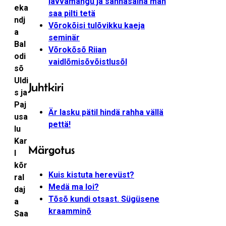
lavvamängu ja sannasaina man
eka
saa pilti tetä
ndj
Võrokõisi tulõvikku kaeja
a
seminär
Bal
Võrokõsõ Riian
odi
vaidlõmisõvõistlusõl
sõ
Uldi
Juhtkiri
s ja
Paj
Är lasku pätil hindä rahha vällä
usa
pettä!
lu
Kar
Märgotus
l
kõr
Kuis kistuta herevüst?
ral
Medä ma loi?
daj
Tõsõ kundi otsast. Sügüsene
a
kraamminõ
Saa