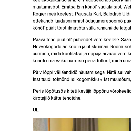
muutumisõst. Ernitsä Enn kõnõl’ vadjalaisist, W
Rogier meä keelest. Pajusalu Karl, Balodisõ Uldis
ettekandõ luudusnimmist õdagumeresoomõ paiga
kõnõl’ päält tõist ilmasõta vällä rännänüide latga
Päävä tõnõ puul oll’ pühendet võro keelele. Saa
Nõvvokogodõ ao koolin ja ütiskunnan. Rõõmusoks
uurmisõ, midä koolilatsõ ja oppaja arvasõ võro k
kõnõli uma väiku uurmisõ perrä tollõst, midä uma
Päiv lõppi välläandidõ näütämisega. Nätä sai va
instituudi toimõndiisi kogomikku «Iist muusõu
Peris lõpõtusõs kiteti keväjä lõppõnu võrokeelid
kirotajilõ kätte tenotähe.
UL