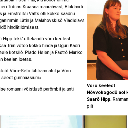
eberi Tobias Kraasna maarahvast, Bloklandi
 ja Ernštreitsi Valts olli kokko säädnü
nimmin Lätin ja Malahovskisõ Vladislavs
lidõ hindätiidmisest.
rõ Hipp tekk’ ettekandõ võro keelest
a Triin võtsõ kokko hindä ja Uguri Kadri
eele kotsilõ. Plado Helen ja Fastrõ Mariko
n keelen loetas.
htsõt Võro-Seto tähtraamatut ja Võro
m, seest gümnaasium».
Võro keelest
se romaani võistlusõ parõmbit ja anti
Nõvvokogodõ aol k
Saarõ Hipp.
Rahmani
pilt