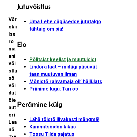
Jutuvõistlus
Võr
Uma Lehe sügüsedse jututalgo
okii
tähtaig om pia!
lse
ro
Elo
ma
ani
Põlitsist keelist ja muutuisist
või
Lindora laat – midägi püsüvät
stlu
taan muutuvan ilman
sõ
Mõnistõ rahvamaja oll’ hällülats
või
Priinime lugu: Tarros
dut
öie
Perämine külg
aut
ori
Lähä tõistõ liivakasti mängmä!
Laa
Kammitsõidõn kikas
nõ
Tossu Tilda pajatus
Trii