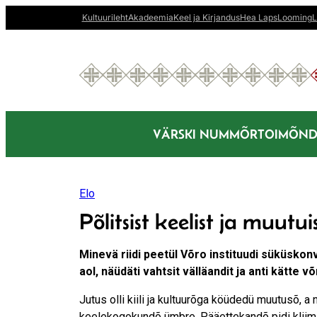
Liigu
Kultuurileht
Akadeemia
Keel ja Kirjandus
Hea Laps
Looming
L
sisu
juurde
VÄRSKI NUMMÕR
TOIMÕND
Elo
Põlitsist keelist ja muutuis
Minevä riidi peetül Võro instituudi süküskonvõ
aol, näüdäti vahtsit välläandit ja anti kätte 
Jutus olli kiili ja kultuurõga köüdedü muutusõ,
keelekogokundõ ümbre. Pääettekandõ pidi kliimaf