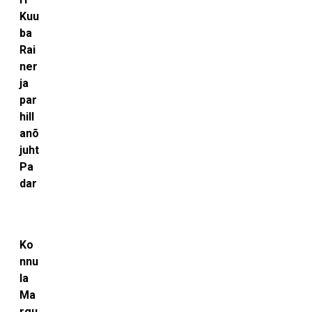
Kuu
ba
Rai
ner
ja
par
hill
anõ
juht
Pa
dar
Ko
nnu
la
Ma
rgu