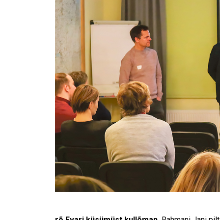
rõ Evari küsümüst kullõman.
Rahmani Jani pilt