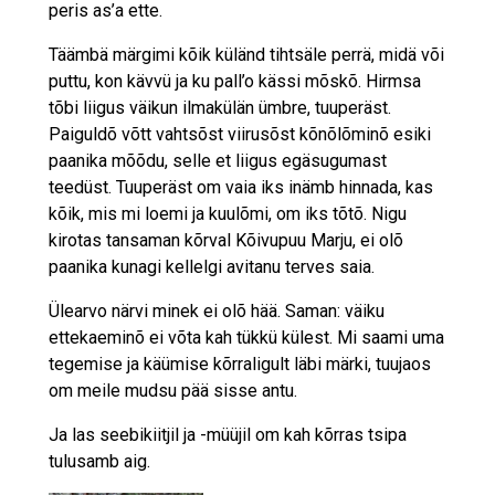
peris as’a ette.
Täämbä märgimi kõik küländ tihtsäle perrä, midä või
puttu, kon kävvü ja ku pall’o kässi mõskõ. Hirmsa
tõbi liigus väikun ilmakülän ümbre, tuuperäst.
Paiguldõ võtt vahtsõst viirusõst kõnõlõminõ esiki
paanika mõõdu, selle et liigus egäsugumast
teedüst. Tuuperäst om vaia iks inämb hinnada, kas
kõik, mis mi loemi ja kuulõmi, om iks tõtõ. Nigu
kirotas tansaman kõrval Kõivupuu Marju, ei olõ
paanika kunagi kellelgi avitanu terves saia.
Ülearvo närvi minek ei olõ hää. Saman: väiku
ettekaeminõ ei võta kah tükkü külest. Mi saami uma
tegemise ja käümise kõrraligult läbi märki, tuujaos
om meile mudsu pää sisse antu.
Ja las seebikiitjil ja -müüjil om kah kõrras tsipa
tulusamb aig.