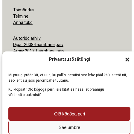
Toimõndus
Telmine
Anna tukõ
Autoridõ arhiiv
Digar 2008-täämbäne päiv
Arhiiv 2017-täämbäne päiv
Arhiiv 2000-2016
Privaatsusõsätüngi
Ligipäsemine
Mi pruugi präänikit, et uuri, ku pall'o inemiisi seo lehe pääl käü ja tetä nii,
Nõudmisõ pruukmisõs
seo leht su jaos parõmbahe tüütänü.
Ku klõpsat "Olõ kõgõga peri", sis kität sa hääs, et präänigu
võetasõ pruukmistõ.
Olõ kõgõga peri
Säe ümbre