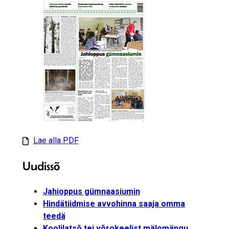
Lae alla PDF
Uudissõ
Jahioppus gümnaasiumin
Hindätiidmise avvohinna saaja omma
teedä
Koolilatsõ tei võrokeelist mälomängu