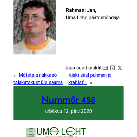
Rahmani Jan,
Uma Lehe päätoimõndaja
Jaga seod artiklit
Share by e-mail
Share on Fa
Share on 
«
Mõtstsia nakkasõ
Kiäki sääl puhman jo
tsiakatskust üle saama
krabist’…
»
Nummõr 458
urbõkuu 12. päiv 2020