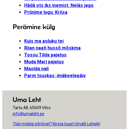
Hädä ots iks inemist. Neläs jago
Priinime lugu: Kriisa
Perämine külg
Kuis ma aoluku tei
Riian naati hussõ mõskma
Tossu Tilda pajatus
Muda Mari pajatus
Maolda nali
Parm tsuskas: imäkeelepäiv
Uma Leht
Tartu 48, 65609 Võro
info@umaleht.ee
Tiiät midägi põnõvat? Kirota tuust Umalõ Lehele!