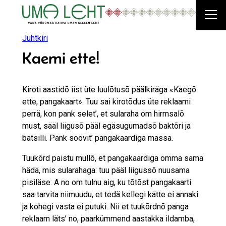
Liigu
sisu
juurde
Juhtkiri
Kaemi ette!
Kiroti aastidõ iist üte luulõtusõ päälkiräga «Kaegõ
ette, pangakaart». Tuu sai kirotõdus üte reklaami
perrä, kon pank selet’, et sularaha om hirmsalõ
must, sääl liigusõ pääl egäsugumadsõ baktõri ja
batsilli. Pank soovit’ pangakaardiga massa.
Tuukõrd paistu mullõ, et pangakaardiga omma sama
hädä, mis sularahaga: tuu pääl liigussõ nuusama
pisiläse. A no om tulnu aig, ku tõtõst pangakaarti
saa tarvita niimuudu, et tedä kellegi kätte ei annaki
ja kohegi vasta ei putuki. Nii et tuukõrdnõ panga
reklaam läts’ no, paarkümmend aastakka ildamba,