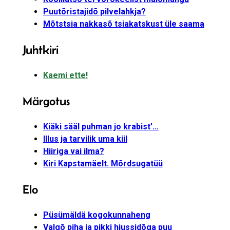
Puutõristajidõ pilvelahkja?
Mõtstsia nakkasõ tsiakatskust üle saama
Juhtkiri
Kaemi ette!
Märgotus
Kiäki sääl puhman jo krabist’…
Illus ja tarvilik uma kiil
Hiiriga vai ilma?
Kiri Kapstamäelt. Mõrdsugatüü
Elo
Püsümäldä kogokunnaheng
Valgõ piha ja pikki hiussidõga puu