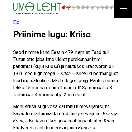
Liigu
sisu
juurde
Elo
Priinime lugu: Kriisa
Seod nimme kand Eestin 479 inemist. Taad tull’
Tartun ette joba inne üldist perekunnanimmi
pandmist (kujul Kriesa) ja näütüses Erästveren oll’
1816 seo liignimega –
Krisa
– Kiievi kubermangust
tuud mõisatüüline Jakob Jegori poig. Pantu priinimi
tekkü 15 mõisan, õnnõ 1 näist oll’ Saarõmaal, a 8
Tartumaal, 4 Võromaal ja 2 Virumaal.
Mõni Kriisa suguvõsa sai mitu nimevarjantsi, nt
Kavastun Tartumaal kirotõdi hingerevisjonni
Kriss
ja
Kries
, a Kõdavere keriguraamatilõ panti üles
Krisa
.
Elistveren panti hingerevisjonni
Krissa
, a