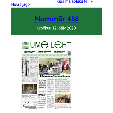
Kuis ma aoluku tei
»
Neläs jago
Nummõr 458
urbõkuu 12. päiv 2020