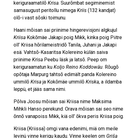
keriguraamatilõ
Krisa
. Suurõmbat segiminemist
samasugust peritollu nimega
Kriis
(132 kandjat)
olõ-i vast sõski toimunu.
Haani mõisan sai priinime hingerevisjoni algkujul
Kriisa
Kokõmäe Jakapi poig Mikk, kinka poig Piitre
oll’ Kriisa hõrilameistridõ Tanila, Juhani ja Jakapi
esä. Vahtsõ-Kasaritsa Kolereino külän saiva
priinime
Krisa
Peebu läsk ja latsõ. Peep om
keriguraamatun ku
Koljo Reino Koddowäu
. Rõugõ
opõtaja Marpurg tahtsõ edimält panda Kolereino
ummilõ
Krisa
ja Kokõmäe ummilõ
Kriska
, a ildamba
leppü, et jääs sama nimi.
Põlva Joosu mõisan sai Kriisa nime Maksima
Mihkli Hanso perekund. Orava mõisan sai seo nime
õnnõ vanapoiss Mikk, kiä oll’ õkva peris Kriisa poig.
Kriisa (Kriissa) omgi vana edenimi, miä om meile
levinü vinne kerigu kaudu. Vinne keelen om
Griša