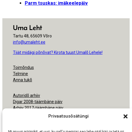
Parm tsuskas: imäkeelepäiv
Uma Leht
Tartu 48, 65609 Võro
info@umaleht.ee
Tiiät midägi põnõvat? Kirota tuust Umalõ Lehele!
Toimõndus
Telmine
Anna tukõ
Autoridõ arhiiv
Digar 2008-täämbäne päiv
Arhiiv 2017-täämbäne päiv
Arhiiv 2000-2016
Privaatsusõsätüngi
Ligipäsemine
Mi pruugi präänikit, et uuri, ku pall'o inemiisi seo lehe pääl käü ja tetä nii,